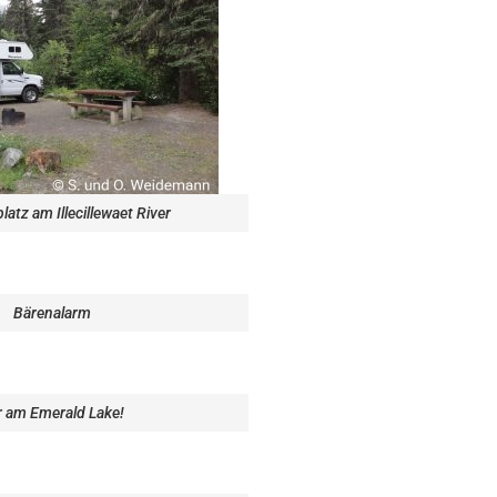
atz am Illecillewaet River
Bärenalarm
r am Emerald Lake!